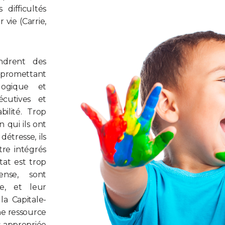
difficultés
vie (Carrie,
ndrent des
mpromettant
logique et
écutives et
bilité. Trop
 qui ils ont
étresse, ils
tre intégrés
tat est trop
ense, sont
e, et leur
a Capitale-
une ressource
s appropriée