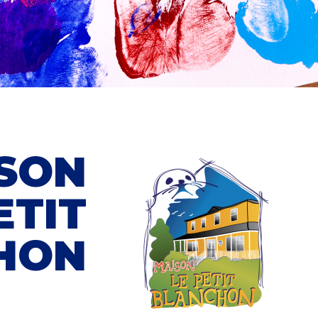
ISON
ETIT
HON