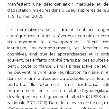
manifestent une désorganisation marquée et des 
d’adaptation majeures dans plusieurs sphères de leur 
T., S. Turmel, 2010).
Les traumatismes vécus durant l’enfance enge
conséquences multiples, sévères et complexes, co
simultanément le développement affectif, bio
identitaire, les comportements, les fonctions ex
cognitives, ainsi que les apprentissages et la socia
souvent, ces enfants ont été trahis par des adultes en
perdu toute confiance. Dans la phase active de leur d
ne peuvent ni vivre une réunification familiale, ni ê
dans une famille d’accueil ou d’adoption, car leur é
perturbé. Ils expriment une souffrance int
fréquemment en crise, en état d’hypervigilanc
développement est gravement affecté (CIUSSS de l
Nationale, 2012, 2016). Dans de telles circonstances, 
d’hébergement spécialisée devient la solution la plu