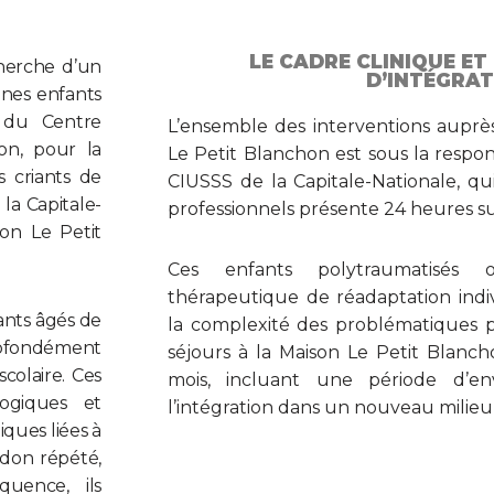
LE CADRE CLINIQUE ET
cherche d’un
D’INTÉGRAT
unes enfants
n du Centre
L’ensemble des interventions auprè
on, pour la
Le Petit Blanchon est sous la respon
s criants de
CIUSSS de la Capitale-Nationale, q
la Capitale-
professionnels présente 24 heures su
son Le Petit
Ces enfants polytraumatisés 
thérapeutique de réadaptation indi
ants âgés de
la complexité des problématiques 
fondément
séjours à la Maison Le Petit Blanch
scolaire. Ces
mois, incluant une période d’e
ogiques et
l’intégration dans un nouveau milieu 
ques liées à
ndon répété,
uence, ils